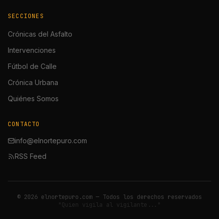
SECCIONES
Crónicas del Asfalto
Intervenciones
Fútbol de Calle
Crónica Urbana
Quiénes Somos
CONTACTO
info@elnortepuro.com
RSS Feed
©
2026
elnortepuro.com — Todos los derechos reservados
"Quien vigila al vigilante..."