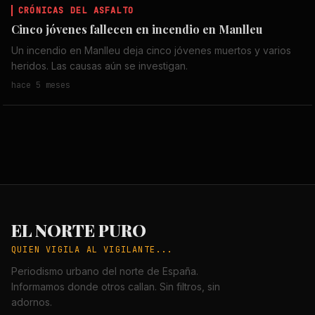
CRÓNICAS DEL ASFALTO
Cinco jóvenes fallecen en incendio en Manlleu
Un incendio en Manlleu deja cinco jóvenes muertos y varios
heridos. Las causas aún se investigan.
hace 5 meses
EL NORTE PURO
QUIEN VIGILA AL VIGILANTE...
Periodismo urbano del norte de España.
Informamos donde otros callan. Sin filtros, sin
adornos.