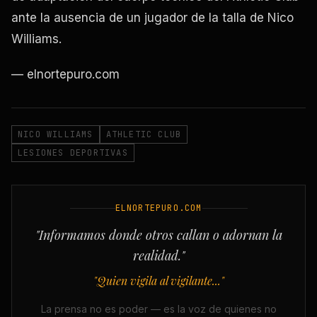
ante la ausencia de un jugador de la talla de Nico
Williams.
— elnortepuro.com
NICO WILLIAMS
ATHLETIC CLUB
LESIONES DEPORTIVAS
ELNORTEPURO.COM
"Informamos donde otros callan o adornan la
realidad."
"Quien vigila al vigilante..."
La prensa no es poder — es la voz de quienes no