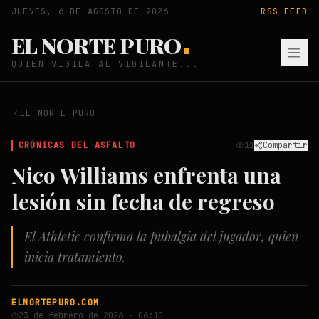
JUEVES, 6 DE AGOSTO DE 2026
RSS FEED
EL NORTE PURO
QUIEN VIGILA AL VIGILANTE...
EL NORTE PURO
CRÓNICAS DEL ASFALTO
11
Compartir
Nico Williams enfrenta una
lesión sin fecha de regreso
El Athletic confirma la pubalgia del jugador, quien
inicia tratamiento.
ELNORTEPURO.COM
23 de febrero de 2026 · 06:10